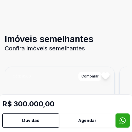
Imóveis semelhantes
Confira imóveis semelhantes
Cód:
8500
Comparar
Có
R$ 300.000,00
Dúvidas
Agendar