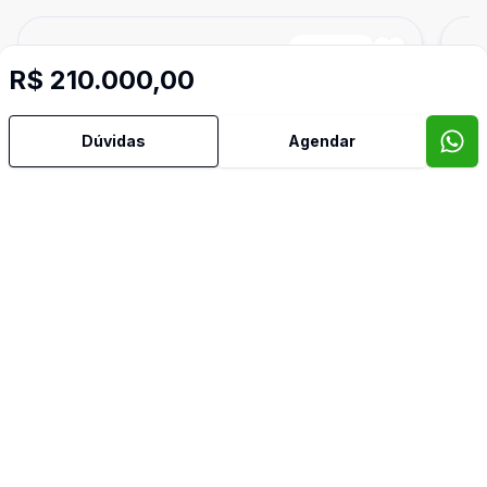
Cód:
8207
Comparar
Có
R$ 210.000,00
Dúvidas
Agendar
1000
m²
Terreno
Ter