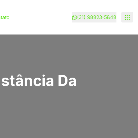
tato
(31) 98823-5848
stância Da