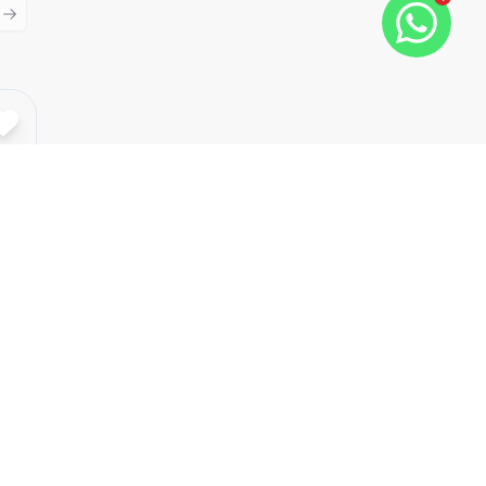
ious slide
Next slide
Cód:
7668
Comparar