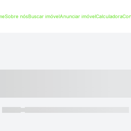
me
Sobre nós
Buscar imóvel
Anunciar imóvel
Calculadora
Con
----- ---- ---- -- ----
----- -----
----- ----- -- ------ ---- ---- -- ----- ----- ----- --- ------