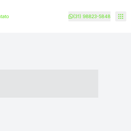
tato
(31) 98823-5848
- ----- ----- --