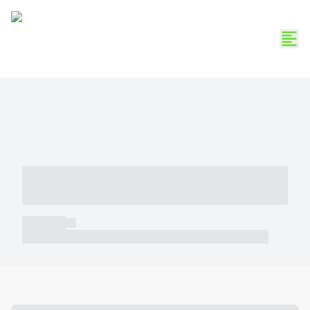
----- ----- -- ------ ---- ---- -- ----- -----
----- --- ------
----- -----
----- ----- -- ------ ---- ---- -- ----- ----- ----- --- ------