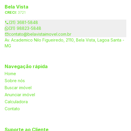
Bela Vista
CRECI:
3721
(31) 3681-5848
(31) 98823-5848
contato@belavistaimovel.com.br
Av. Academico Nilo Figueiredo, 2110, Bela Vista, Lagoa Santa -
MG
Navegação rápida
Home
Sobre nós
Buscar imóvel
Anunciar imóvel
Calculadora
Contato
Suporte ao Cliente