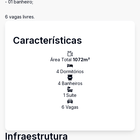
- 01 banheiro;
6 vagas livres.
Características
Área Total
1072
m²
4
Dormitório
s
4
Banheiro
s
1
Suíte
6
Vaga
s
Infraestrutura