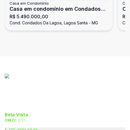
Casa em Condomínio
Cas
Casa em condomínio em Condados
CO
R$ 5.490.000,00
R$
Da Lagoa com 650.00 m² , 4
Cond. Condados Da Lagoa, Lagoa Santa - MG
Con
quarto(s) , 4 suíte(s) , 6 vaga(s).
Bela Vista
CRECI:
3721