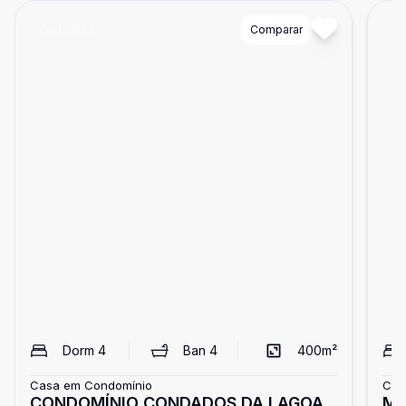
Cód:
8553
Comparar
Có
Dorm
4
Ban
4
400
m²
Casa em Condomínio
Cas
CONDOMÍNIO CONDADOS DA LAGOA
Ma