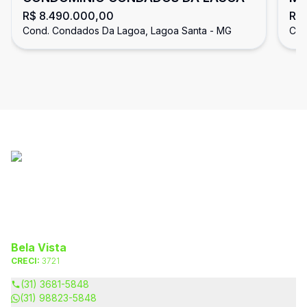
R$ 8.490.000,00
R$
Co
Cond. Condados Da Lagoa, Lagoa Santa - MG
Con
Bela Vista
CRECI:
3721
(31) 3681-5848
(31) 98823-5848