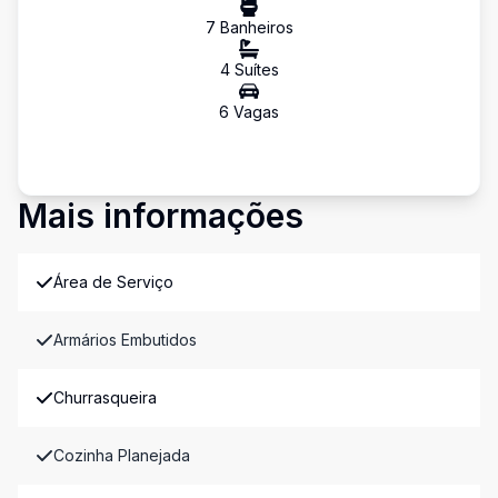
7
Banheiro
s
4
Suíte
s
6
Vaga
s
Mais informações
Área de Serviço
Armários Embutidos
Churrasqueira
Cozinha Planejada