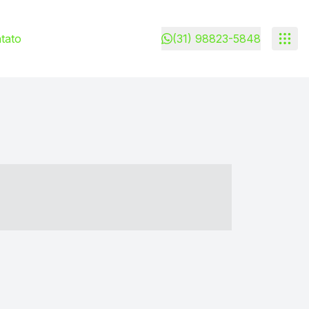
tato
(31) 98823-5848
- ----- ----- --