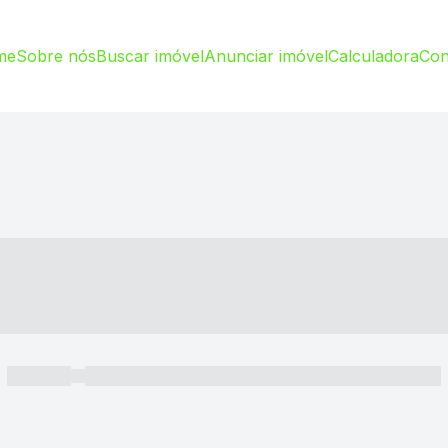
me
Sobre nós
Buscar imóvel
Anunciar imóvel
Calculadora
Con
----- ---- ---- -- ----
----- -----
----- ----- -- ------ ---- ---- -- ----- ----- ----- --- ------