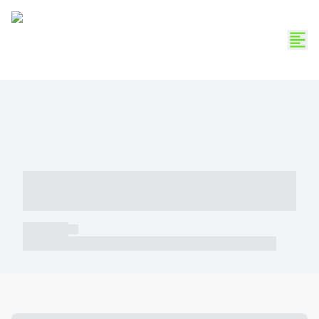
----- ----- -- ------ ---- ---- -- ----- -----
----- --- ------
----- -----
----- ----- -- ------ ---- ---- -- ----- ----- ----- --- ------