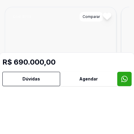
Cód:
8705
Comparar
Có
R$ 690.000,00
Dúvidas
Agendar
1800
m²