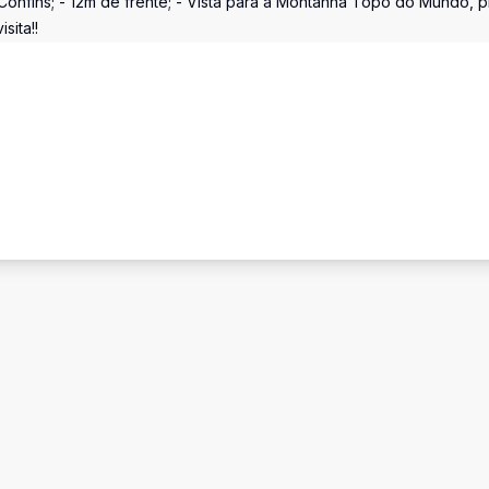
Confins; - 12m de frente; - Vista para a Montanha Topo do Mundo, p
sita!!