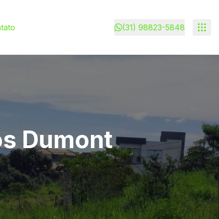
tato
(31) 98823-5848
os Dumont