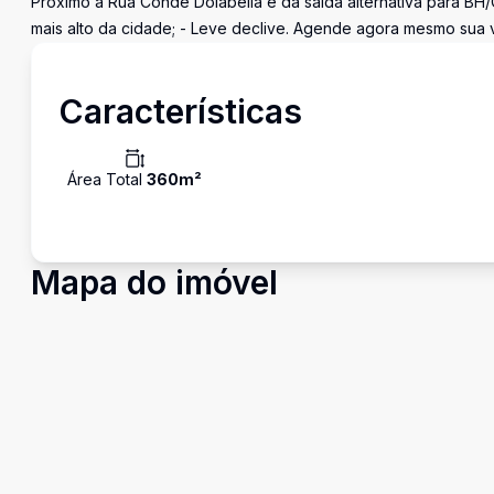
Próximo á Rua Conde Dolabella e da saída alternativa para BH/
mais alto da cidade; - Leve declive. Agende agora mesmo sua vi
Características
Área Total
360
m²
Mapa do imóvel