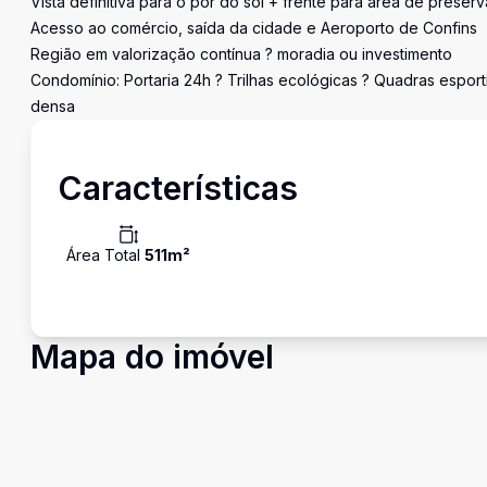
Vista definitiva para o pôr do sol + frente para área de preser
Acesso ao comércio, saída da cidade e Aeroporto de Confins
Região em valorização contínua ? moradia ou investimento
Condomínio: Portaria 24h ? Trilhas ecológicas ? Quadras espor
densa
Características
Área Total
511
m²
Mapa do imóvel