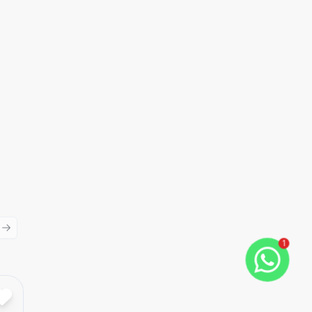
ious slide
Next slide
1
Cód:
7855
Comparar