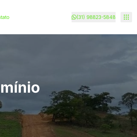
tato
(31) 98823-5848
omínio