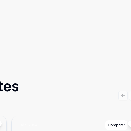
tes
Prev
Cód:
7854
Comparar