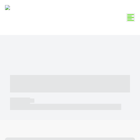
----- ----- -- ------ ---- ---- -- ----- -----
----- --- ------
----- -----
----- ----- -- ------ ---- ---- -- ----- ----- ----- --- ------