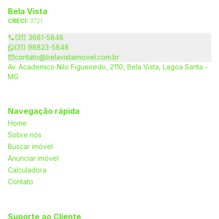
Bela Vista
CRECI:
3721
(31) 3681-5848
(31) 98823-5848
contato@belavistaimovel.com.br
Av. Academico Nilo Figueiredo, 2110, Bela Vista, Lagoa Santa -
MG
Navegação rápida
Home
Sobre nós
Buscar imóvel
Anunciar imóvel
Calculadora
Contato
Suporte ao Cliente