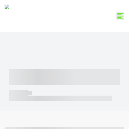
----- ----- -- ------ ---- ---- -- ----- -----
----- --- ------
----- -----
----- ----- -- ------ ---- ---- -- ----- ----- ----- --- ------