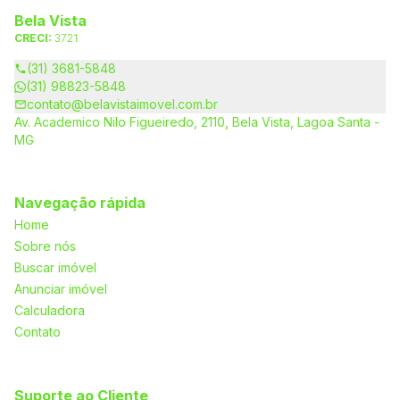
Bela Vista
CRECI:
3721
(31) 3681-5848
(31) 98823-5848
contato@belavistaimovel.com.br
Av. Academico Nilo Figueiredo, 2110, Bela Vista, Lagoa Santa -
MG
Navegação rápida
Home
Sobre nós
Buscar imóvel
Anunciar imóvel
Calculadora
Contato
Suporte ao Cliente