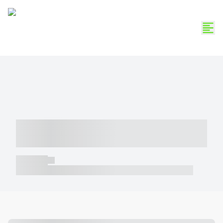
----- ----- -- ------ ---- ---- -- ----- -----
----- --- ------
----- -----
----- ----- -- ------ ---- ---- -- ----- ----- ----- --- ------