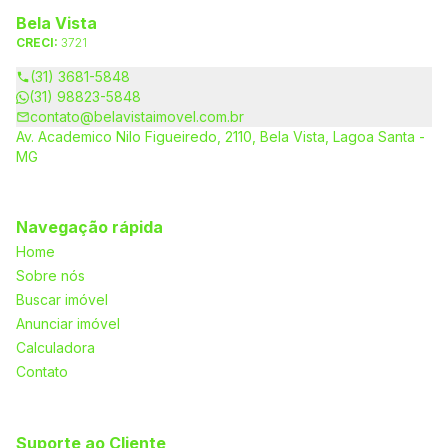
Bela Vista
CRECI:
3721
(31) 3681-5848
(31) 98823-5848
contato@belavistaimovel.com.br
Av. Academico Nilo Figueiredo, 2110, Bela Vista, Lagoa Santa -
MG
Navegação rápida
Home
Sobre nós
Buscar imóvel
Anunciar imóvel
Calculadora
Contato
Suporte ao Cliente