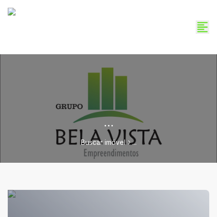
...
Buscar imóvel
...