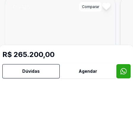
Cód:
8231
Comparar
Có
R$ 265.200,00
Dúvidas
Agendar
525
m²
Terreno
Ter
Lote à Venda
Lo