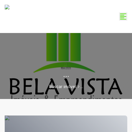
...
Buscar imóvel
...