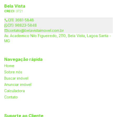
Bela Vista
CRECI:
3721
(31) 3681-5848
(31) 98823-5848
contato@belavistaimovel.com.br
Av. Academico Nilo Figueiredo, 2110, Bela Vista, Lagoa Santa -
MG
Navegação rápida
Home
Sobre nós
Buscar imóvel
Anunciar imóvel
Calculadora
Contato
Suporte ao Cliente