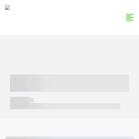
----- ----- -- ------ ---- ---- -- ----- -----
----- --- ------
----- -----
----- ----- -- ------ ---- ---- -- ----- ----- ----- --- ------