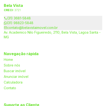
Bela Vista
CRECI:
3721
(31) 3681-5848
(31) 98823-5848
contato@belavistaimovel.com.br
Av. Academico Nilo Figueiredo, 2110, Bela Vista, Lagoa Santa -
MG
Navegação rápida
Home
Sobre nós
Buscar imóvel
Anunciar imóvel
Calculadora
Contato
Suporte ao Cliente