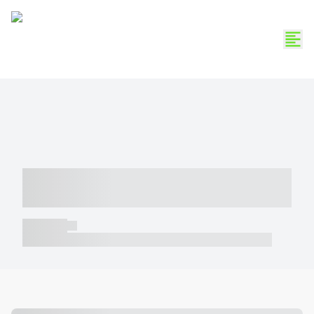
----- ----- -- ------ ---- ---- -- ----- -----
----- --- ------
----- -----
----- ----- -- ------ ---- ---- -- ----- ----- ----- --- ------