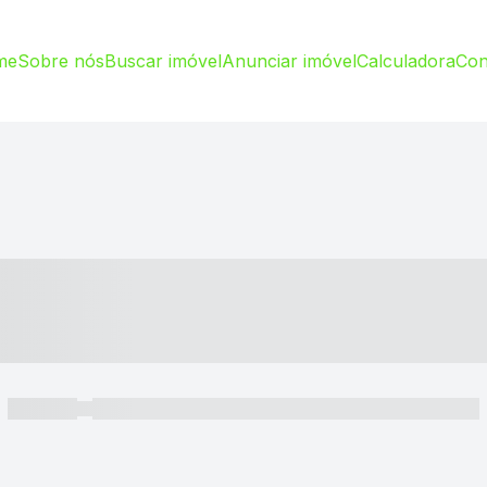
me
Sobre nós
Buscar imóvel
Anunciar imóvel
Calculadora
Con
----- ---- ---- -- ----
----- -----
----- ----- -- ------ ---- ---- -- ----- ----- ----- --- ------