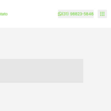
tato
(31) 98823-5848
- ----- ----- --