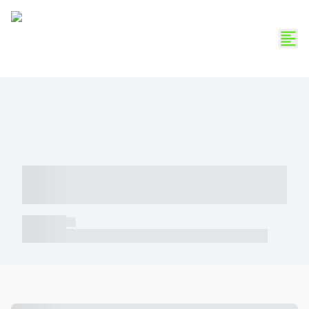
----- ----- -- ------ ---- ---- -- ----- -----
----- --- ------
----- -----
----- ----- -- ------ ---- ---- -- ----- ----- ----- --- ------