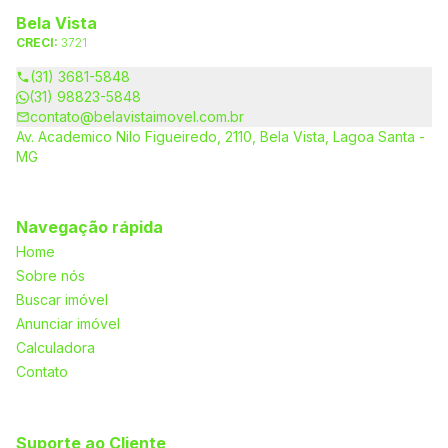
Bela Vista
CRECI:
3721
(31) 3681-5848
(31) 98823-5848
contato@belavistaimovel.com.br
Av. Academico Nilo Figueiredo, 2110, Bela Vista, Lagoa Santa -
MG
Navegação rápida
Home
Sobre nós
Buscar imóvel
Anunciar imóvel
Calculadora
Contato
Suporte ao Cliente