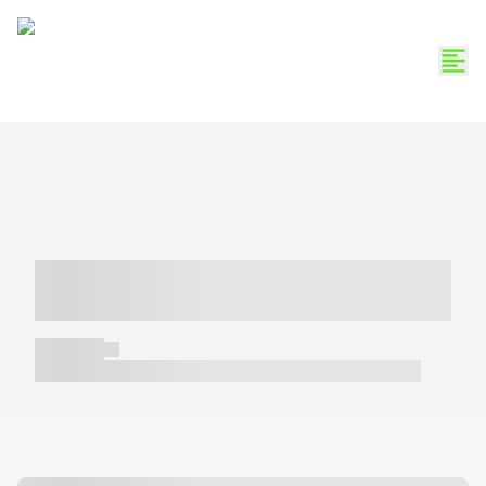
----- ----- -- ------ ---- ---- -- ----- -----
----- --- ------
----- -----
----- ----- -- ------ ---- ---- -- ----- ----- ----- --- ------