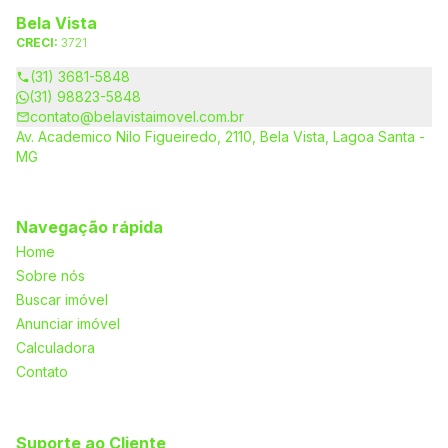
Bela Vista
CRECI:
3721
(31) 3681-5848
(31) 98823-5848
contato@belavistaimovel.com.br
Av. Academico Nilo Figueiredo, 2110, Bela Vista, Lagoa Santa -
MG
Navegação rápida
Home
Sobre nós
Buscar imóvel
Anunciar imóvel
Calculadora
Contato
Suporte ao Cliente