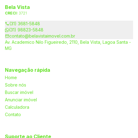
Bela Vista
CRECI:
3721
(31) 3681-5848
(31) 98823-5848
contato@belavistaimovel.com.br
Av. Academico Nilo Figueiredo, 2110, Bela Vista, Lagoa Santa -
MG
Navegação rápida
Home
Sobre nós
Buscar imóvel
Anunciar imóvel
Calculadora
Contato
Suporte ao Cliente