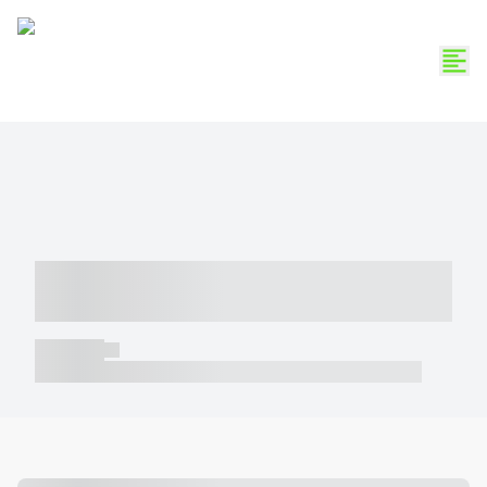
----- ----- -- ------ ---- ---- -- ----- -----
----- --- ------
----- -----
----- ----- -- ------ ---- ---- -- ----- ----- ----- --- ------