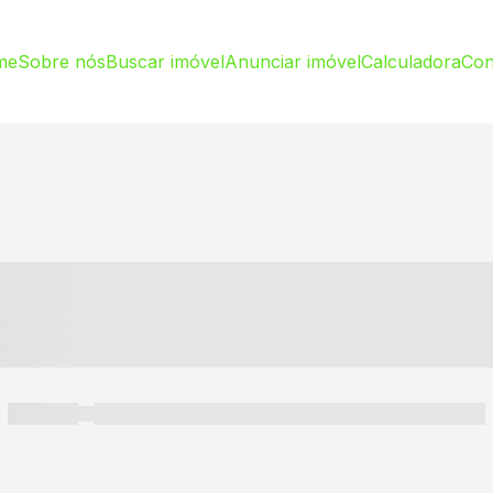
me
Sobre nós
Buscar imóvel
Anunciar imóvel
Calculadora
Con
----- ---- ---- -- ----
----- -----
----- ----- -- ------ ---- ---- -- ----- ----- ----- --- ------