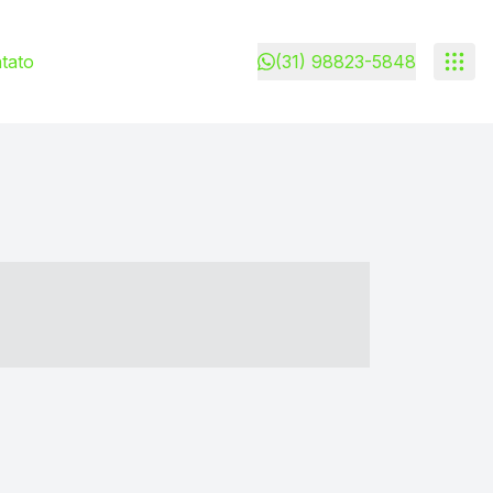
tato
(31) 98823-5848
- ----- ----- --