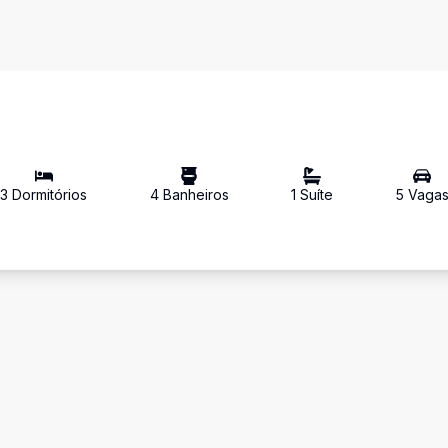
3
Dormitório
s
4
Banheiro
s
1
Suíte
5
Vaga