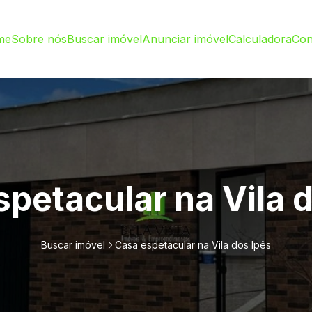
me
Sobre nós
Buscar imóvel
Anunciar imóvel
Calculadora
Con
petacular na Vila 
Buscar imóvel
Casa espetacular na Vila dos Ipês