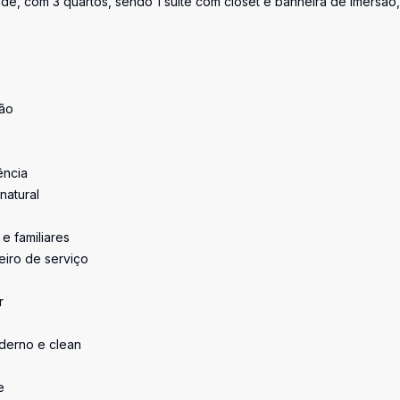
ade, com 3 quartos, sendo 1 suíte com closet e banheira de imersão,
são
ência
natural
e familiares
eiro de serviço
r
derno e clean
e