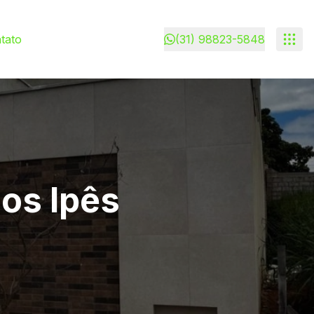
tato
(31) 98823-5848
dos Ipês