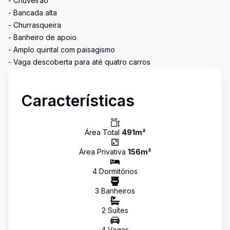
- Chuveirão
- Bancada alta
- Churrasqueira
- Banheiro de apoio
- Amplo quintal com paisagismo
- Vaga descoberta para até quatro carros
Características
Área Total
491
m²
Área Privativa
156
m²
4
Dormitório
s
3
Banheiro
s
2
Suíte
s
4
Vaga
s