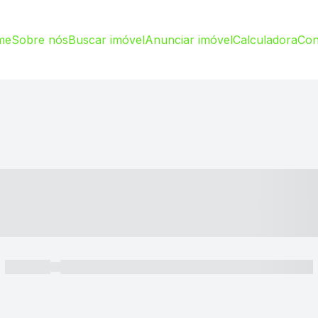
me
Sobre nós
Buscar imóvel
Anunciar imóvel
Calculadora
Con
----- ---- ---- -- ----
----- -----
----- ----- -- ------ ---- ---- -- ----- ----- ----- --- ------