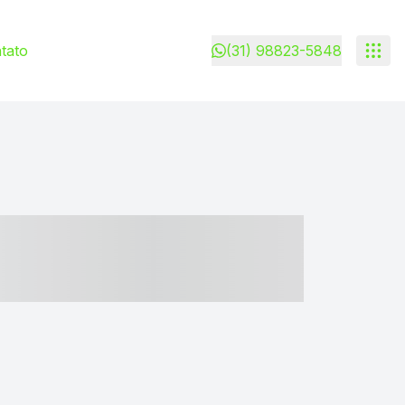
tato
(31) 98823-5848
- ----- ----- --