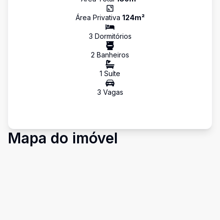
Área Privativa
124
m²
3
Dormitório
s
2
Banheiro
s
1
Suíte
3
Vaga
s
Mapa do imóvel