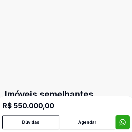
Imóveis semelhantes
Confira imóveis semelhantes
R$ 550.000,00
Dúvidas
Agendar
Cód:
8545
Comparar
Có