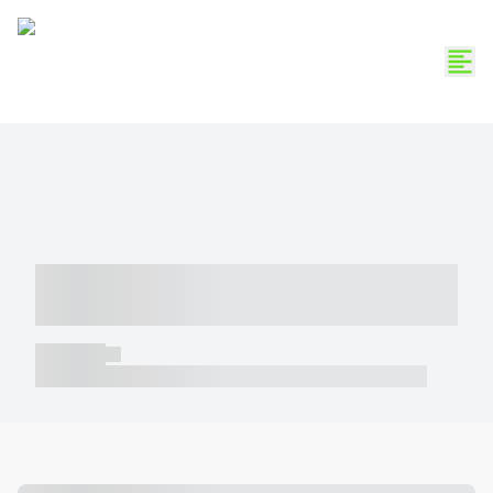
----- ----- -- ------ ---- ---- -- ----- -----
----- --- ------
----- -----
----- ----- -- ------ ---- ---- -- ----- ----- ----- --- ------