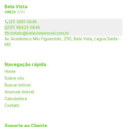
Bela Vista
CRECI:
3721
(31) 3681-5848
(31) 98823-5848
contato@belavistaimovel.com.br
Av. Academico Nilo Figueiredo, 2110, Bela Vista, Lagoa Santa -
MG
Navegação rápida
Home
Sobre nós
Buscar imóvel
Anunciar imóvel
Calculadora
Contato
Suporte ao Cliente