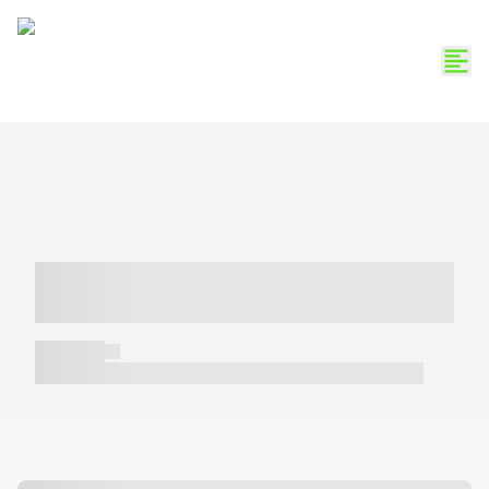
----- ----- -- ------ ---- ---- -- ----- -----
----- --- ------
----- -----
----- ----- -- ------ ---- ---- -- ----- ----- ----- --- ------