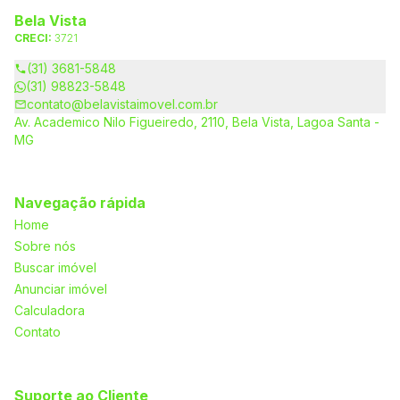
Bela Vista
CRECI:
3721
(31) 3681-5848
(31) 98823-5848
contato@belavistaimovel.com.br
Av. Academico Nilo Figueiredo, 2110, Bela Vista, Lagoa Santa -
MG
Navegação rápida
Home
Sobre nós
Buscar imóvel
Anunciar imóvel
Calculadora
Contato
Suporte ao Cliente