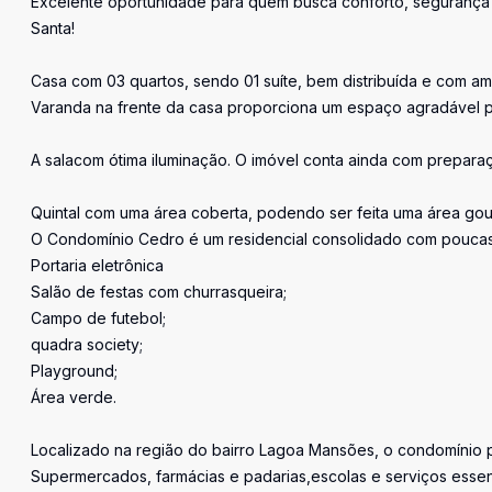
Excelente oportunidade para quem busca conforto, segurança 
Santa!
Casa com 03 quartos, sendo 01 suíte, bem distribuída e com amb
Varanda na frente da casa proporciona um espaço agradável p
A salacom ótima iluminação. O imóvel conta ainda com prepara
Quintal com uma área coberta, podendo ser feita uma área go
O Condomínio Cedro é um residencial consolidado com poucas c
Portaria eletrônica
Salão de festas com churrasqueira;
Campo de futebol;
quadra society;
Playground;
Área verde.
Localizado na região do bairro Lagoa Mansões, o condomínio po
Supermercados, farmácias e padarias,escolas e serviços essen