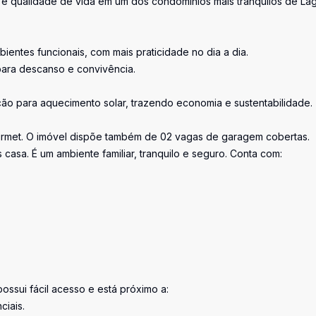
e qualidade de vida em um dos condomínios mais tranquilos de La
ientes funcionais, com mais praticidade no dia a dia.
ara descanso e convivência.
ção para aquecimento solar, trazendo economia e sustentabilidade.
urmet. O imóvel dispõe também de 02 vagas de garagem cobertas.
asa. É um ambiente familiar, tranquilo e seguro. Conta com:
ssui fácil acesso e está próximo a:
ciais.