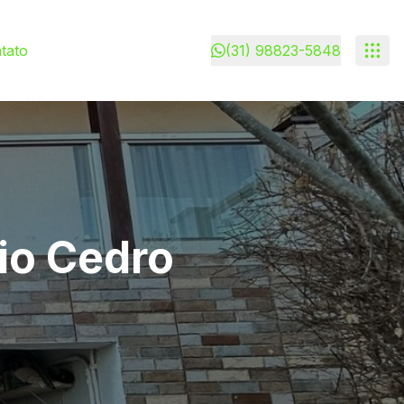
tato
(31) 98823-5848
io Cedro