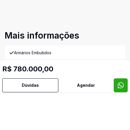
Mais informações
Armários Embutidos
R$ 780.000,00
Churrasqueira
Lavabo
Dúvidas
Agendar
Imóveis semelhantes
Confira imóveis semelhantes