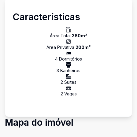
Características
Área Total
360
m²
Área Privativa
200
m²
4
Dormitório
s
3
Banheiro
s
2
Suíte
s
2
Vaga
s
Mapa do imóvel