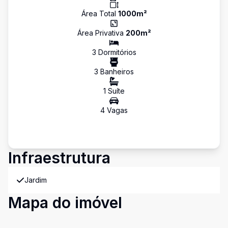
Área Total
1000
m²
Área Privativa
200
m²
3
Dormitório
s
3
Banheiro
s
1
Suíte
4
Vaga
s
Infraestrutura
Jardim
Mapa do imóvel