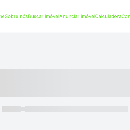
me
Sobre nós
Buscar imóvel
Anunciar imóvel
Calculadora
Con
----- ---- ---- -- ----
----- -----
----- ----- -- ------ ---- ---- -- ----- ----- ----- --- ------