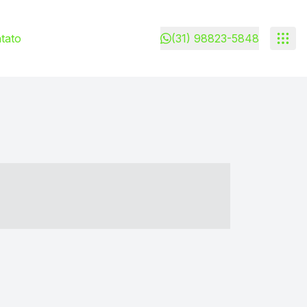
tato
(31) 98823-5848
- ----- ----- --