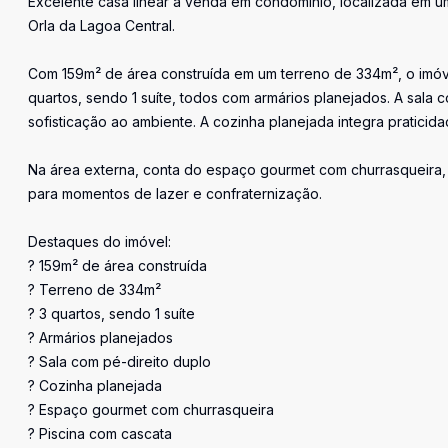
Excelente casa linear à venda em condomínio, localizada em u
Orla da Lagoa Central.
Com 159m² de área construída em um terreno de 334m², o imóv
quartos, sendo 1 suíte, todos com armários planejados. A sala 
sofisticação ao ambiente. A cozinha planejada integra praticida
Na área externa, conta do espaço gourmet com churrasqueira, 
para momentos de lazer e confraternização.
Destaques do imóvel:
? 159m² de área construída
? Terreno de 334m²
? 3 quartos, sendo 1 suíte
? Armários planejados
? Sala com pé-direito duplo
? Cozinha planejada
? Espaço gourmet com churrasqueira
? Piscina com cascata