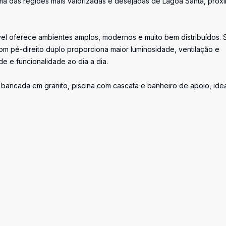
ma das regiões mais valorizadas e desejadas de Lagoa Santa, próx
el oferece ambientes amplos, modernos e muito bem distribuídos. 
com pé-direito duplo proporciona maior luminosidade, ventilação e
de e funcionalidade ao dia a dia.
bancada em granito, piscina com cascata e banheiro de apoio, ide