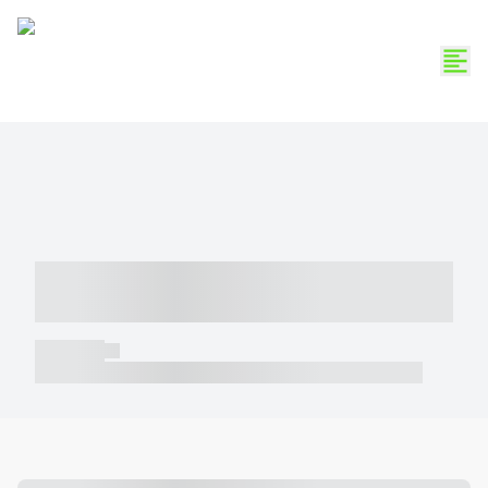
----- ----- -- ------ ---- ---- -- ----- -----
----- --- ------
----- -----
----- ----- -- ------ ---- ---- -- ----- ----- ----- --- ------