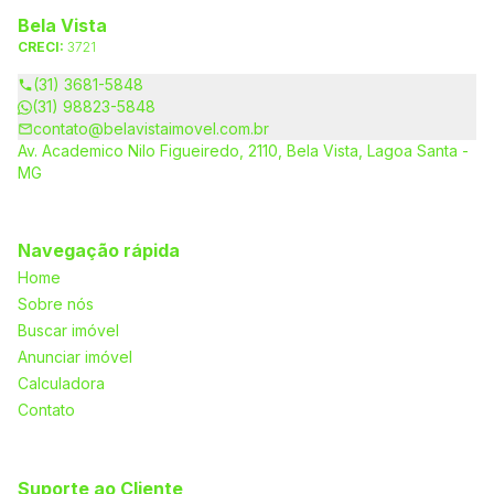
Bela Vista
CRECI:
3721
(31) 3681-5848
(31) 98823-5848
contato@belavistaimovel.com.br
Av. Academico Nilo Figueiredo, 2110, Bela Vista, Lagoa Santa -
MG
Navegação rápida
Home
Sobre nós
Buscar imóvel
Anunciar imóvel
Calculadora
Contato
Suporte ao Cliente