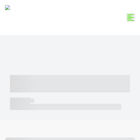
----- ----- -- ------ ---- ---- -- ----- -----
----- --- ------
----- -----
----- ----- -- ------ ---- ---- -- ----- ----- ----- --- ------