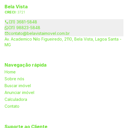
Bela Vista
CRECI:
3721
(31) 3681-5848
(31) 98823-5848
contato@belavistaimovel.com.br
Av. Academico Nilo Figueiredo, 2110, Bela Vista, Lagoa Santa -
MG
Navegação rápida
Home
Sobre nós
Buscar imóvel
Anunciar imóvel
Calculadora
Contato
Suporte ao Cliente