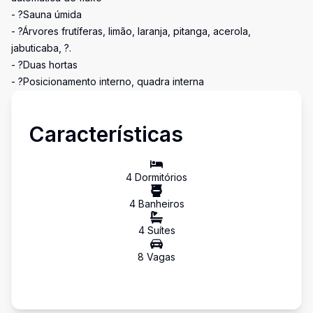
- ?Sauna úmida
- ?Árvores frutíferas, limão, laranja, pitanga, acerola,
jabuticaba, ?.
- ?Duas hortas
- ?Posicionamento interno, quadra interna
Características
4
Dormitório
s
4
Banheiro
s
4
Suíte
s
8
Vaga
s