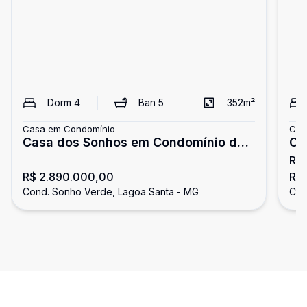
Dorm
4
Ban
5
352
m²
Casa em Condomínio
Cas
Casa dos Sonhos em Condomínio de
Ca
R$
Alto Padrão
R$ 2.890.000,00
R$ 
Cond. Sonho Verde, Lagoa Santa - MG
Con