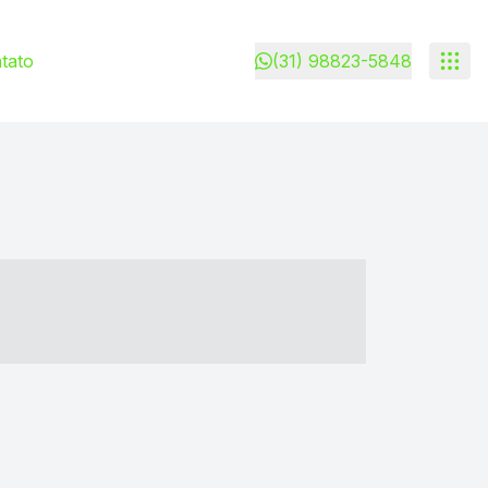
tato
(31) 98823-5848
- ----- ----- --