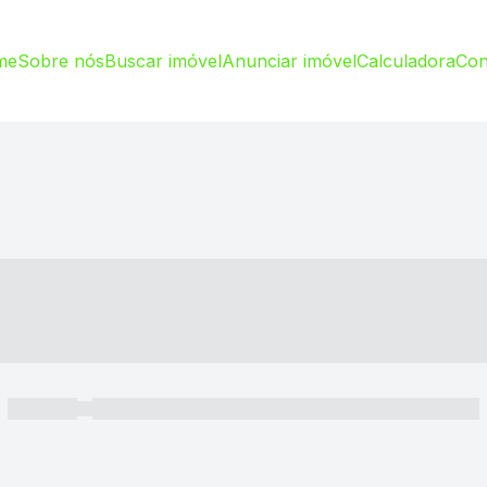
me
Sobre nós
Buscar imóvel
Anunciar imóvel
Calculadora
Con
----- ---- ---- -- ----
----- -----
----- ----- -- ------ ---- ---- -- ----- ----- ----- --- ------