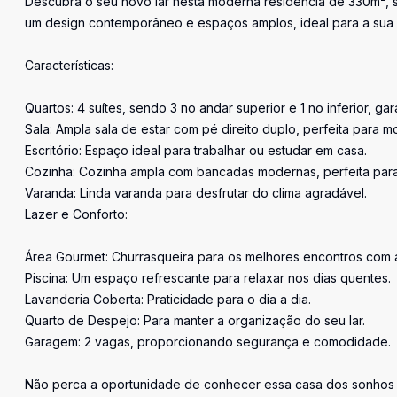
Descubra o seu novo lar nesta moderna residência de 330m², 
um design contemporâneo e espaços amplos, ideal para a sua f
Características:
Quartos: 4 suítes, sendo 3 no andar superior e 1 no inferior, ga
Sala: Ampla sala de estar com pé direito duplo, perfeita para 
Escritório: Espaço ideal para trabalhar ou estudar em casa.
Cozinha: Cozinha ampla com bancadas modernas, perfeita para 
Varanda: Linda varanda para desfrutar do clima agradável.
Lazer e Conforto:
Área Gourmet: Churrasqueira para os melhores encontros com 
Piscina: Um espaço refrescante para relaxar nos dias quentes.
Lavanderia Coberta: Praticidade para o dia a dia.
Quarto de Despejo: Para manter a organização do seu lar.
Garagem: 2 vagas, proporcionando segurança e comodidade.
Não perca a oportunidade de conhecer essa casa dos sonhos n