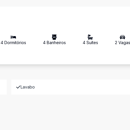
4
Dormitório
s
4
Banheiro
s
4
Suíte
s
2
Vaga
Lavabo