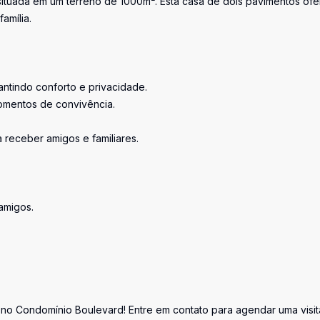
situada em um terreno de 1000m². Esta casa de dois pavimentos of
amília.
rantindo conforto e privacidade.
momentos de convivência.
receber amigos e familiares.
amigos.
o Condomínio Boulevard! Entre em contato para agendar uma visit