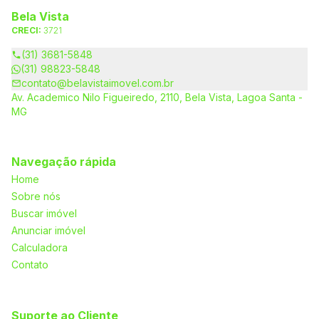
Bela Vista
CRECI:
3721
(31) 3681-5848
(31) 98823-5848
contato@belavistaimovel.com.br
Av. Academico Nilo Figueiredo, 2110, Bela Vista, Lagoa Santa -
MG
Navegação rápida
Home
Sobre nós
Buscar imóvel
Anunciar imóvel
Calculadora
Contato
Suporte ao Cliente