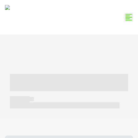
----- ----- -- ------ ---- ---- -- ----- -----
----- --- ------
----- -----
----- ----- -- ------ ---- ---- -- ----- ----- ----- --- ------