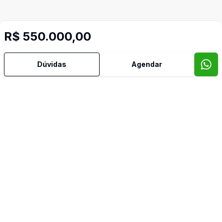
R$ 550.000,00
Dúvidas
Agendar
Mais informações
Água Quente
Churrasqueira
Cozinha Planejada