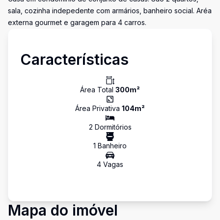
sala, cozinha indepedente com armários, banheiro social. Aréa
externa gourmet e garagem para 4 carros.
Características
Área Total
300
m²
Área Privativa
104
m²
2
Dormitório
s
1
Banheiro
4
Vaga
s
Mapa do imóvel