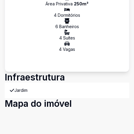
Área Privativa
250
m²
4
Dormitório
s
6
Banheiro
s
4
Suíte
s
4
Vaga
s
Infraestrutura
Jardim
Mapa do imóvel