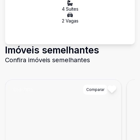
4
Suíte
s
2
Vaga
s
Imóveis semelhantes
Confira imóveis semelhantes
Cód:
7829
Comparar
Có