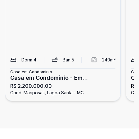
Dorm
4
Ban
5
240
m²
Casa em Condomínio
Cas
Casa em Condomínio - Em
Ca
R$ 2.200.000,00
R$ 
Construção
Ma
Cond. Mariposas, Lagoa Santa - MG
Con