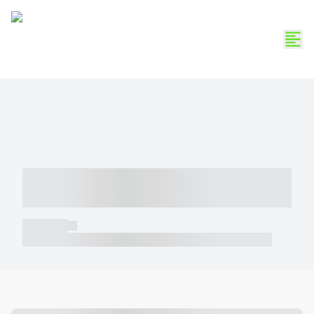
----- ----- -- ------ ---- ---- -- ----- -----
----- --- ------
----- -----
----- ----- -- ------ ---- ---- -- ----- ----- ----- --- ------