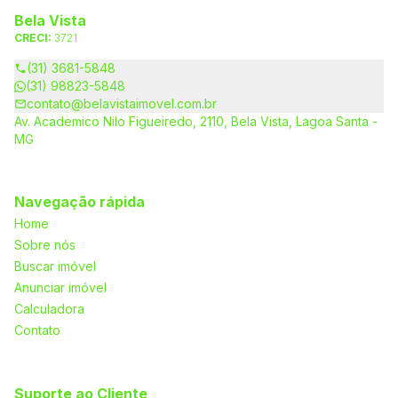
Bela Vista
CRECI:
3721
(31) 3681-5848
(31) 98823-5848
contato@belavistaimovel.com.br
Av. Academico Nilo Figueiredo, 2110, Bela Vista, Lagoa Santa -
MG
Navegação rápida
Home
Sobre nós
Buscar imóvel
Anunciar imóvel
Calculadora
Contato
Suporte ao Cliente