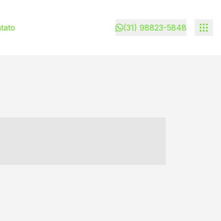
tato
(31) 98823-5848
- ----- ----- --