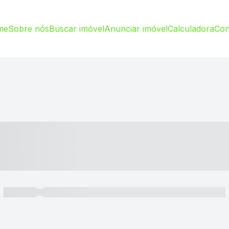
me
Sobre nós
Buscar imóvel
Anunciar imóvel
Calculadora
Con
----- ---- ---- -- ----
----- -----
----- ----- -- ------ ---- ---- -- ----- ----- ----- --- ------