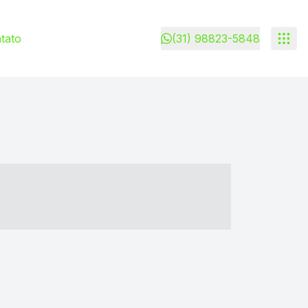
tato
(31) 98823-5848
- ----- ----- --