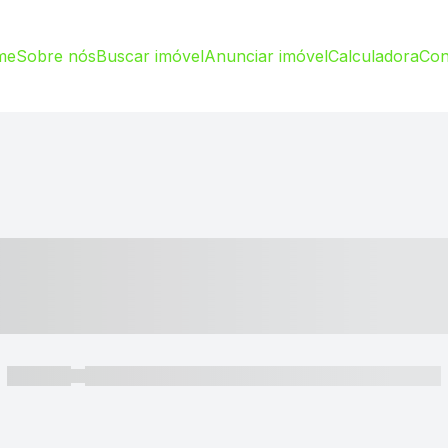
me
Sobre nós
Buscar imóvel
Anunciar imóvel
Calculadora
Con
----- ---- ---- -- ----
----- -----
----- ----- -- ------ ---- ---- -- ----- ----- ----- --- ------