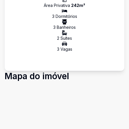
Área Privativa
242
m²
3
Dormitório
s
3
Banheiro
s
2
Suíte
s
3
Vaga
s
Mapa do imóvel