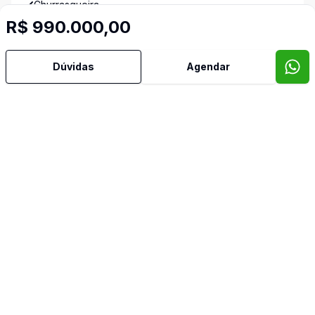
Churrasqueira
R$ 990.000,00
Imóveis semelhantes
Confira imóveis semelhantes
Dúvidas
Agendar
Cód:
8327
Comparar
Có