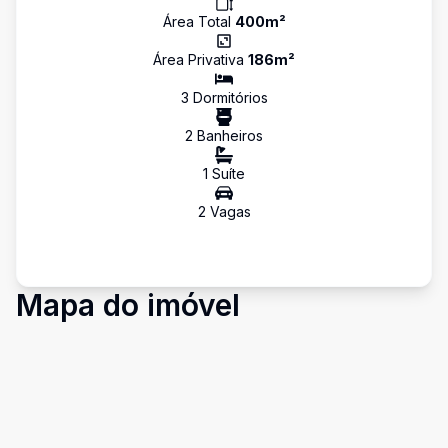
Área Total
400
m²
Área Privativa
186
m²
3
Dormitório
s
2
Banheiro
s
1
Suíte
2
Vaga
s
Mapa do imóvel