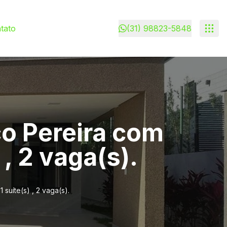
tato
(31) 98823-5848
o Pereira com
 , 2 vaga(s).
suíte(s) , 2 vaga(s).