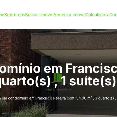
me
Sobre nós
Buscar imóvel
Anunciar imóvel
Calculadora
Con
mínio em Francisc
uarto(s) , 1 suíte(s)
 em condomínio em Francisco Pereira com 154.00 m² , 3 quarto(s) , 1 