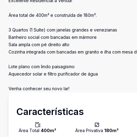
Excelente Residencial à Venda!
Área total de 400m² e construída de 180m².
3 Quartos (1 Suíte) com janelas grandes e venezianas
Banheiro social com bancadas em mármore
Sala ampla com pé direito alto
Cozinha integrada com bancadas em granito e ilha com mesa 
Lote plano com lindo paisagismo
Aquecedor solar e filtro purificador de água
Venha conhecer seu novo lar!
Características
Área Total
400
m²
Área Privativa
180
m²