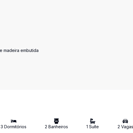
de madeira embutida
3
Dormitório
s
2
Banheiro
s
1
Suíte
2
Vaga